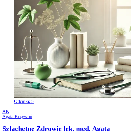
Odcinki: 5
AK
Agata Krzywoń
Szlachetne Zdrowie lek. med. Agata