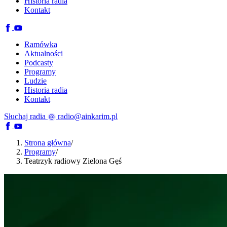
Historia radia
Kontakt
Ramówka
Aktualności
Podcasty
Programy
Ludzie
Historia radia
Kontakt
Słuchaj radia
radio@ainkarim.pl
Strona główna
/
Programy
/
Teatrzyk radiowy Zielona Gęś