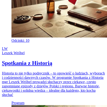
Odcinki: 10
LW
Leszek Wróbel
Spotkania z Historią
Historia to nie tylko podręcznik – to opowieść o ludziach, wyborach
i codzienności dawnych czasów. W programie Spotkania z Historią
mgr Leszek Wróbel prowadzi słuchaczy przez ciekawe, często
zapomniane epizody z dziejów Polski i regionu. Barwne historie,
ciekawostki i solidna wiedza – idealne dla każdego, kto kocha
słuchać
Program