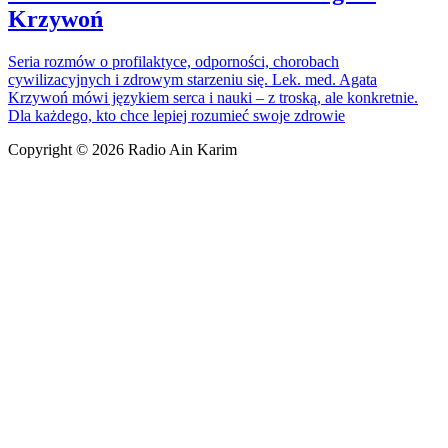
Krzywoń
Seria rozmów o profilaktyce, odporności, chorobach
cywilizacyjnych i zdrowym starzeniu się. Lek. med. Agata
Krzywoń mówi językiem serca i nauki – z troską, ale konkretnie.
Dla każdego, kto chce lepiej rozumieć swoje zdrowie
Copyright © 2026 Radio Ain Karim