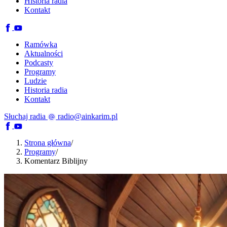
Historia radia
Kontakt
Ramówka
Aktualności
Podcasty
Programy
Ludzie
Historia radia
Kontakt
Słuchaj radia
radio@ainkarim.pl
Strona główna
/
Programy
/
Komentarz Biblijny