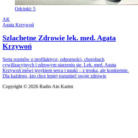
Odcinki: 5
AK
Agata Krzywoń
Szlachetne Zdrowie lek. med. Agata
Krzywoń
Seria rozmów o profilaktyce, odporności, chorobach
cywilizacyjnych i zdrowym starzeniu się. Lek. med. Agata
Krzywoń mówi językiem serca i nauki – z troską, ale konkretnie.
Dla każdego, kto chce lepiej rozumieć swoje zdrowie
Copyright © 2026 Radio Ain Karim